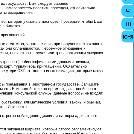
их государств, Вам следует заранее
Вы намереваетесь посетить проездом, относительно
даты возвращения.
ю, которая указана в паспорте. Проверьте, чтобы Ваш
 в билетах.
 приглашений.
ые агентства, четко выяснив при получении страхового
 как они оплачиваются. Небрежное отношение к
зни, несчастного случая или транспортировки умерших.
внутреннего) с биографическими данными, визами,
х карт, турваучера, приглашений. Обязательно
ае утери ОЗП, а также в иных ситуациях, которые могут
сы пребывания в иностранном государстве. Запишите
зывать Вам содействие во время отдыха, особенно в
 функции консульской службы данные вопросы не входят.
обстановку, климатические условия, законы и обычаи,
ь в Интернете.
я строгое соблюдение дисциплины, норм адекватного
тся законами шариата, которые строго регламентируют
зались в мусульманской стране во время Рамазана