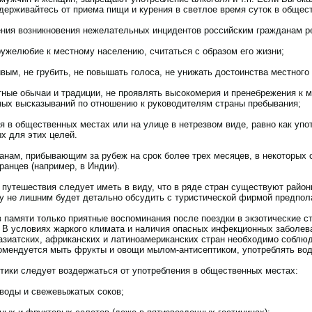
здерживайтесь от приема пищи и курения в светлое время суток в общес
ния возникновения нежелательных инцидентов российским гражданам р
ужелюбие к местному населению, считаться с образом его жизни;
вым, не грубить, не повышать голоса, не унижать достоинства местного
ные обычаи и традиции, не проявлять высокомерия и пренебрежения к ме
ных высказываний по отношению к руководителям страны пребывания;
я в общественных местах или на улице в нетрезвом виде, равно как упо
х для этих целей.
анам, прибывающим за рубеж на срок более трех месяцев, в некоторых 
ранцев (например, в Индии).
путешествия следует иметь в виду, что в ряде стран существуют район
у не лишним будет детально обсудить с туристической фирмой предпол
в памяти только приятные воспоминания после поездки в экзотические 
 В условиях жаркого климата и наличия опасных инфекционных заболева
 азиатских, африканских и латиноамериканских стран необходимо соблю
омендуется мыть фрукты и овощи мылом-антисептиком, употреблять воду
тики следует воздержаться от употребления в общественных местах:
 воды и свежевыжатых соков;