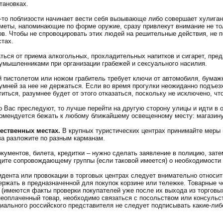
тановках.
-то поблизости начинает вести себя вызывающе либо совершает хулиган
дметы, напоминающие по форме оружие, сразу привлекут внимание не тол
ов. Чтобы не спровоцировать этих людей на решительные действия, не п
тах.
ться от приема алкогольных, прохладительных напитков и сигарет, пр
умышленниками при организации грабежей и сексуального насилия.
 пистолетом или ножом грабитель требует ключи от автомобиля, бумажн
зумней за нее не держаться. Если во время прогулки неожиданно подъе
иться, разумнее будет от этого отказаться, поскольку не исключено, ч
о Вас преследуют, то лучше перейти на другую сторону улицы и идти в
комендуется бежать к любому ближайшему освещенному месту: магазину,
ественных местах.
В крупных туристических центрах принимайте меры
а разложите по разным карманам.
кументов, билета, кредитки – нужно сделать заявление в полицию, зат
ите сопровождающему группы (если таковой имеется) о необходимости в
идента или провокации в торговых центрах следует внимательно относит
ржать в предназначенной для покупок корзине или тележке. Товарные ч
 (имеются факты проверки покупателей уже после их выхода из торговы
неоплаченный товар, необходимо связаться с посольством или консуль
иального российского представителя не следует подписывать какие-либ