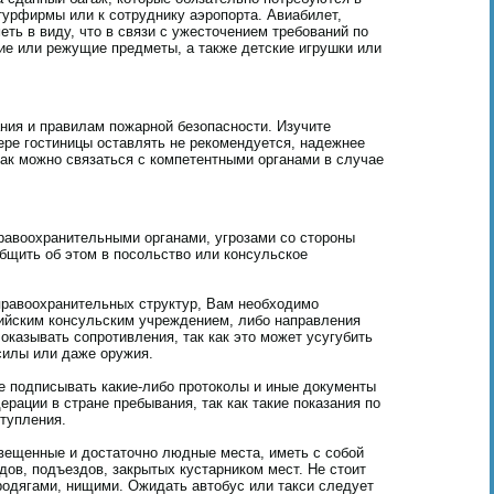
турфирмы или к сотруднику аэропорта. Авиабилет,
еть в виду, что в связи с ужесточением требований по
ие или режущие предметы, а также детские игрушки или
ния и правилам пожарной безопасности. Изучите
ере гостиницы оставлять не рекомендуется, надежнее
как можно связаться с компетентными органами в случае
равоохранительными органами, угрозами со стороны
бщить об этом в посольство или консульское
правоохранительных структур, Вам необходимо
сийским консульским учреждением, либо направления
оказывать сопротивления, так как это может усугубить
силы или даже оружия.
е подписывать какие-либо протоколы и иные документы
рации в стране пребывания, так как такие показания по
тупления.
вещенные и достаточно людные места, иметь с собой
дов, подъездов, закрытых кустарником мест. Не стоит
родягами, нищими. Ожидать автобус или такси следует