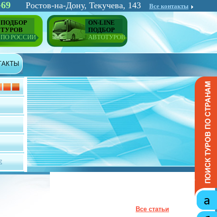
-69
Ростов-на-Дону, Текучева, 143
Все контакты
ПОДБОР
ON-LINE
ТУРОВ
ПОДБОР
ПО РОССИИ
АВТОТУРОВ
ТАКТЫ
Е
Все статьи