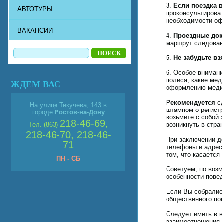
3.
Если поездка 
АВТОТУРЫ
проконсультирова
необходимости офо
ВАКАНСИИ
4.
Проездные до
маршрут следован
5.
Не забудьте вз
6. Особое внима
полиса, какие мед
ЖДЕМ ВАС
оформлению медиц
Рекомендуется
сд
На улице Текучева, 143 в
штампом о регистр
городе
Ростов-на-Дону
возьмите с собой 
218-46-69,
Тел. (863)
возникнуть в стра
218-46-70, 218-46-
При заключении д
71
телефоны и адрес 
том, что касается
ПН - СБ
Советуем, по воз
особенности пове
Если Вы собралис
общественного по
Следует иметь в 
взаимоотношения 