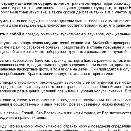
в страну назначения осуществляется транзитом
через территорию друг
ться в турагентстве или консульских учреждениях государств, которые 
рмления транзитных виз, а также сроков действия таких виз с учетом 
кументы
на все виды транспорта должны быть выписаны на ту же фамили
ия и даты въезда-выезда полностью соответствовали тому, что записано
ять с собой
в поездку оригиналы туристических ваучеров, официальных
ние уделите оформлению
медицинской страховки
. Выбирайте проверенн
услуги Вам по страховке обязаны предоставить в стране пребывания, и
инской страховки может обернуться крупными расходами в случае боле
елать ксерокопию билетов, страниц паспорта (как заграничного, так и 
ационном учете, водительского удостоверения (если имеется), кредитны
запасные паспортные фото, в том числе на детей. Они пригодятся в случ
не пребывания. Хранить копии следует отдельно от оригиналов.
оговора с турфирмой, рекомендуем выяснить у ее сотрудников все нюан
представительства турагентства в стране назначения. Оно обязано ока
 вопросов размещения, условий пребывания, уровня услуг и питания. В
можности, изучить информацию о государстве пребывания: политическую 
дения в общественных и иных местах. Все эти сведения можно почерпнут
ь в страны Южной, Юго-Восточной Азии или Африки, от Вас потребуетс
ведения и правил гигиены.
виду, что во многих мусульманских странах нормы поведения определяю
мужчин и женщин, запрещают употребление алкоголя и т.п. Если Вы ока