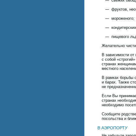
свежих овощн
фруктов, не
мороженого;
кондитерских
пищевого ль
Желательно чисти
В зависимости от
с собой «строгий
странах женщинам
местного населен
В рамках борьбы 
и барах. Также ст
не предназначенны
Если Вы принимает
странах необходим
необходимо посет
Сообщите родстве
посольства и бли
В АЭРОПОРТУ
Не забудьте запо