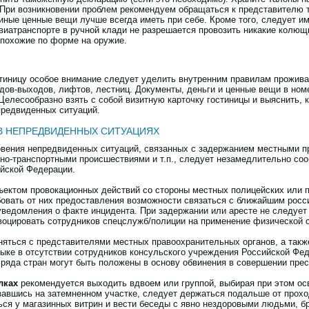
. При возникновении проблем рекомендуем обращаться к представителю 
 иные ценные вещи лучше всегда иметь при себе. Кроме того, следует им
авиатранспорте в ручной клади не разрешается провозить никакие колющ
 похожие по форме на оружие.
стиницу особое внимание следует уделить внутренним правилам прожива
дов-выходов, лифтов, лестниц. Документы, деньги и ценные вещи в ном
Целесообразно взять с собой визитную карточку гостиницы и выяснить, 
предвиденных ситуаций.
 В НЕПРЕДВИДЕННЫХ СИТУАЦИЯХ
овения непредвиденных ситуаций, связанных с задержанием местными п
жно-транспортными происшествиями и т.п., следует незамедлительно соо
йской Федерации.
ъектом провокационных действий со стороны местных полицейских или 
бовать от них предоставления возможности связаться с ближайшим рос
ведомления о факте инцидента. При задержании или аресте не следует 
воцировать сотрудников спецслужб/полиции на применение физической 
няться с представителями местных правоохранительных органов, а такж
ыке в отсутствии сотрудников консульского учреждения Российской Феде
 ряда стран могут быть положены в основу обвинения в совершении прес
лках
рекомендуется выходить вдвоем или группой, выбирая при этом ос
завшись на затемненном участке, следует держаться подальше от прохо
ься у магазинных витрин и вести беседы с явно нездоровыми людьми, б