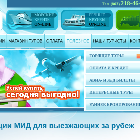
218-46
Тел. (863)
МОРСКИЕ
РЕЧНЫЕ
КРУИЗЫ
КРУИЗЫ
ON-LINE
ON-LINE
ИИ
МАГАЗИН ТУРОВ
ОПЛАТА
ПОЛЕЗНОЕ
НАШИ ТУРИСТЫ
КОН
ГОРЯЩИЕ ТУРЫ
ОПЛАТА И КРЕДИТ
АВИА- И Ж/Д БИЛЕТЫ
ИНТЕРЕСНЫЕ ТУРЫ
РАННЕЕ БРОНИРОВАНИ
ции МИД для выезжающих за рубеж