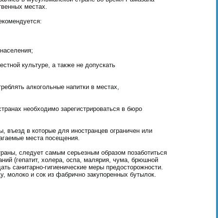
твенных местах.
екомендуется:
 населения;
стной культуре, а также не допускать
треблять алкогольные напитки в местах,
странах необходимо зарегистрироваться в бюро
ы, въезд в которые для иностранцев ограничен или
агаемые места посещения.
страны, следует самым серьезным образом позаботиться
ний (гепатит, холера, оспа, малярия, чума, брюшной
дать санитарно-гигиенические меры предосторожности.
, молоко и сок из фабрично закупоренных бутылок.