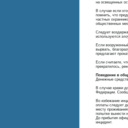
на освещенных ос
В случае если кто
помнить, что пре
частных охранник
общественных мес
Следует воздержа
используются зло
Если вооруженный
вырвать, благора
предлагают прокат
Если считаете, чт
прекратилось, ре
Поведение в общ
Денежные средств
В случае кражи до
Федерации. Сообщ
Во избежание инц
оплаты следует де
месту проживания
попытке вынести 
До прибытия офиц
инцидент.