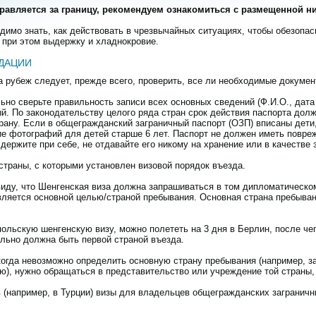
правляется за границу, рекомендуем ознакомиться с размещенной 
имо знать, как действовать в чрезвычайных ситуациях, чтобы обезопаси
 при этом выдержку и хладнокровие.
ДАЦИИ
а рубеж следует, прежде всего, проверить, все ли необходимые докум
ьно сверьте правильность записи всех основных сведений (Ф.И.О., дата 
й. По законодательству целого ряда стран срок действия паспорта дол
рану. Если в общегражданский заграничный паспорт (ОЗП) вписаны дети
е фотографий для детей старше 6 лет. Паспорт не должен иметь повреж
 держите при себе, не отдавайте его никому на хранение или в качестве 
страны, с которыми установлен визовой порядок въезда.
виду, что Шенгенская виза должна запрашиваться в том дипломатическо
является основной целью/страной пребывания. Основная страна пребыв
польскую шенгенскую визу, можно полететь на 3 дня в Берлин, после че
льно должна быть первой страной въезда.
когда невозможно определить основную страну пребывания (например, з
ию), нужно обращаться в представительство или учреждение той страны,
в (например, в Турции) визы для владельцев общегражданских загранич