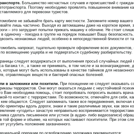
ранспорте.
Большинство несчастных случаев и происшествий с гражда
втотранспорта. Поэтому необходимо проявлять повышенное внимание как
ставляемого для перевозки туристов.
томобиле не забывайте брать карту местности. Запомните номер вашего 
ывайте лишь частично. Выходя из автомашины даже на короткое время, 
роги – это затруднит попытки прижать машину к обочине. Не стоит сли
 в одиночку - поездка в группе на порядок повышает Вашу безопасность
двозить незнакомых людей, особенно в непосредственной близости от та
томобиль напрокат, тщательно проверьте оформление всех документов, о
 по возмещению ущерба и не подвергаться судебному разбирательству.
границы следует воздержаться от выполнения просьб случайных людей 
а багажа т.п., а также не принимать, в том числе и за вознаграждение,
, которые могут быть использованы в качестве тайников для незаконног
тв, отравляющих веществ и бактерий опасных болезней.
ли в заложники или похитили.
При похищении не следует оказывать с
риказы террористов. Они могут оказаться людьми с неустойчивой психи
что Вам необходима помощь, стоит попробовать попросить вызвать врача
акой-то контакт с террористами. По возможности, отмечайте для себя, ка
с кем общаются. Следует запоминать также все передвижения, включая 
ибо ориентиры вдоль дороги, знаки и такие различимые звуки, как звон к
тремление «угодить» зачастую неправильно воспринимается террористам
ника сделать письменное или устное (в аудио- либо видеозаписи) обращ
в той форме и объеме, на которых настаивают похитители. При этом сле
ет усугубить положение захваченного.
пециальной операции по освобождению заложника рекомендуется: