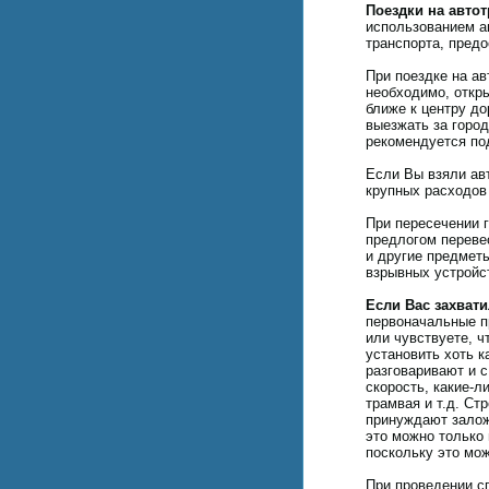
Поездки на автот
использованием а
транспорта, предо
При поездке на ав
необходимо, откр
ближе к центру до
выезжать за город
рекомендуется по
Если Вы взяли ав
крупных расходов
При пересечении 
предлогом перевес
и другие предметы
взрывных устройс
Если Вас захвати
первоначальные п
или чувствуете, 
установить хоть к
разговаривают и 
скорость, какие-л
трамвая и т.д. С
принуждают залож
это можно только 
поскольку это мож
При проведении с