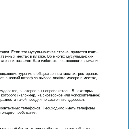
здки. Если это мусульманская страна, придется взять
ственных местах в платке. Во многих мусульманских
х странах позволят Вам избежать повышенного внимания
прещающие курение в общественных местах, ресторанах
ется высокий штраф за выброс любого мусора в местах,
сударстве, в которое вы направляетесь. В некоторых
которого (например, на снотворное или успокоительное)
разности такой поездки по состоянию здоровья.
а контактных телефонов. Необходимо иметь телефоны
стоящего пребывания.
а сданный багаж, которые обязательно потребуются в