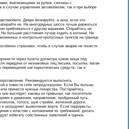
нами, выезжающими за рубеж, связаны с
 в случае управления автомобилем, так и при выборе
автомобиля. Двери блокируйте, а окна, если это
запирайте ее. На многорядных шоссе лучше держаться
шком приближаться к другим машинам. Старайтесь не
. На большие расстояния лучше ездить в колонне. Не
моженных и контрольно-пропускных пунктов на границе.
собенно страховки, чтобы в случае аварии не понести
пронести через пункты досмотра чужие вещи под
 для передачи от незнакомых лиц письма, посылки, багаж
о перемещения как наркотических средств, так и
опротивление. Рекомендуется выполнять
кой и повести себя непредсказуемо. Если Вы больны
 или принести нужные лекарства. Постарайтесь
к они выглядят, каковы их привычки, как похитители
время в движении, направление, пройденный путь,
олоколов, голоса, шум стройки, железной дороги,
и и затрудняет вызволение жертв. Если террористы
ение к властям с изложением их требований, делать
дует избегать собственных заявлений и оценок,