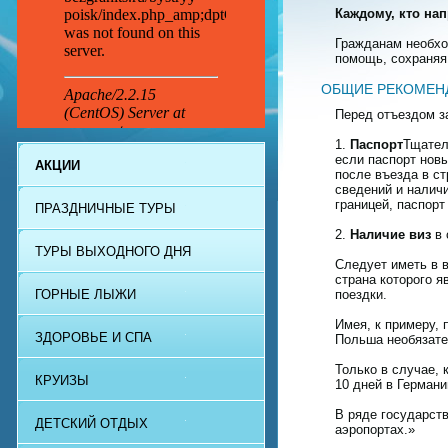
Каждому, кто на
Гражданам необход
помощь, сохраняя
ОБЩИЕ РЕКОМЕН
Перед отъездом з
1.
Паспорт
Тщател
если паспорт новы
АКЦИИ
после въезда в ст
сведений и наличи
границей, паспорт
ПРАЗДНИЧНЫЕ ТУРЫ
2.
Наличие виз
в 
ТУРЫ ВЫХОДНОГО ДНЯ
Следует иметь в 
страна которого 
ГОРНЫЕ ЛЫЖИ
поездки.
Имея, к примеру, 
ЗДОРОВЬЕ И СПА
Польша необязате
Только в случае, 
КРУИЗЫ
10 дней в Герман
В ряде государст
ДЕТСКИЙ ОТДЫХ
аэропортах.»