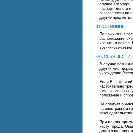
случае его утери
паспорт, деньги и
безопасности на 
другие предметы,
В ГОСТИНИЦЕ
По прибытии в го
расположения вхо
хранить в сейфе. 
возникновения не
КАК СЕБЯ ВЕСТИ
В случае возникн
других лиц, доро
учреждение Росси
Если Вы стали об
настоятельно тре
ему письменного у
положение и спро
Не следует объяс
на иностранном яз
законодательству
При пеших прогу
карту города. Ока
долго задерживат