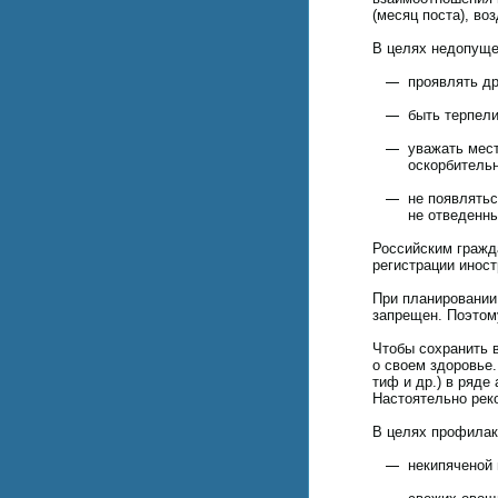
(месяц поста), во
В целях недопуще
проявлять др
быть терпели
уважать мест
оскорбитель
не появлятьс
не отведенны
Российским гражд
регистрации иност
При планировании 
запрещен. Поэтом
Чтобы сохранить 
о своем здоровье.
тиф и др.) в ряде
Настоятельно рек
В целях профилак
некипяченой