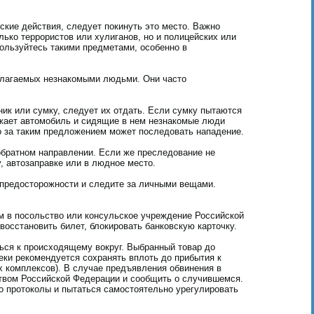
ские действия, следует покинуть это место. Важно
ько террористов или хулиганов, но и полицейских или
ользуйтесь такими предметами, особенно в
едлагаемых незнакомыми людьми. Они часто
ик или сумку, следует их отдать. Если сумку пытаются
зжает автомобиль и сидящие в нем незнакомые люди
то за таким предложением может последовать нападение.
 обратном направлении. Если же преследование не
 автозаправке или в людное место.
 предосторожности и следите за личными вещами.
ем в посольство или консульское учреждение Российской
осстановить билет, блокировать банковскую карточку.
ься к происходящему вокруг. Выбранный товар до
еки рекомендуется сохранять вплоть до прибытия к
х комплексов). В случае предъявления обвинения в
ством Российской Федерации и сообщить о случившемся.
о протоколы и пытаться самостоятельно урегулировать