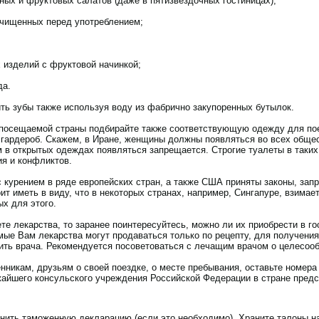
ых и фруктовых салатов (даже в пятизвездочных гостиницах);
очищенных перед употреблением;
 изделий с фруктовой начинкой;
да.
ть зубы также используя воду из фабрично закупоренных бутылок.
 посещаемой страны подбирайте также соответствующую одежду для пое
» гардероб. Скажем, в Иране, женщины должны появляться во всех обще
 в открытых одеждах появляться запрещается. Строгие туалеты в таки
ия и конфликтов.
с курением в ряде европейских стран, а также США приняты законы, за
оит иметь в виду, что в некоторых странах, например, Сингапуре, взима
х для этого.
е лекарства, то заранее поинтересуйтесь, можно ли их приобрести в го
ые Вам лекарства могут продаваться только по рецепту, для получения 
ить врача. Рекомендуется посоветоваться с лечащим врачом о целесооб
нникам, друзьям о своей поездке, о месте пребывания, оставьте номер
жайшего консульского учреждения Российской Федерации в стране пред
лнить таможенную декларацию (если это необходимо). Храните талоны н